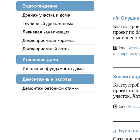
Водоотведение
Дренаж участка и дома
к/п Опушка
Глубинный дренаж дома
Благоустро
проект по б
Ливневая канализация
выполнено м
Дождеприемная корзина
#️⃣ Тэги:
Бетонн
Дождеприемный лоток
планировка гр
Утепление дома
Утепление фундамента дома
Звенигород
Демонтажные работы
Благоустрой
Демонтаж бетонной стяжки
проект по б
участок. Хо
#️⃣ Тэги:
Новор
д. Буняков
Создание пл