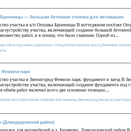
 Бронницы — большая бетонная стоянка для автомашин
йство участка в к/п Опушка Бронницы В коттеджном посёлке О
лагоустройству участка, включающий создание большой бетонно
ножество работ, и я опишу, что было главным. Одной из...
ая плита под навес
,
подпорная стена
,
Новорязанское шоссе
,
Ливневая канали
унта
 Фемили парк
ство участка в Звенигород Фемили парк: фундамент и заезд В 
лагоустройству участка, включающий создание фундамента под га
тя объём работ включал всего две основные позиции,...
ижское шоссе
,
Бетонная парковка для машины
,
Звенигород
,
Заезд на участок
,
Бе
о (Домодедовский район)
ощадки для автомобилей в д. Буняково, Домодедовский район В