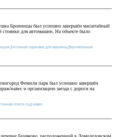
пушка Бронницы был успешно завершён масштабный
й стоянки для автомашин. На объекте было
зация
,
Бетонная парковка для машины
,
Вертикальная
Звенигород Фемили парк был успешно завершён
раж/навес и организацию заезда с дороги на
тонная плита под навес
 деревне Буняково, расположенной в Домодедовском