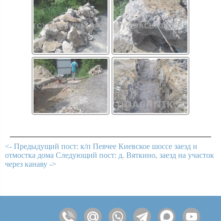
<- Предыдущий пост: к/п Певчее Киевское шоссе заезд и
отмостка дома
Следующий пост: д. Вяткино, заезд на участок
через канаву ->