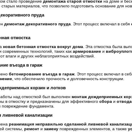
ом стало проведение
демонтажа старой отмостки
на доме и бес
ю
старых материалов, что позволило подготовить основание для нов
екоративного пруда
ен
демонтаж декоративного пруда
. Этот процесс включал в себя
нная отмостка
на
новая бетонная отмостка вокруг дома
. Эта отмостка была вы
и современных технологий, таких как
армирование
и
виброуплот
т влаги и других неблагоприятных воздействий.
ние въезда в гараж
нено
бетонирование въезда в гараж
. Этот процесс включал в се
нение
, что обеспечило прочность и долговечность конструкции.
деприемных корзин и лотков
работы над отмосткой был выполнен
монтаж дождеприемных кор
ны в отмостку и предназначены для эффективного
сбора
и
отвода
и повреждение фундамента.
 ливневой канализации
нена
реанимация неправильно сделанной ливневой канализац
ей системы,
ремонт
и
замену
поврежденных элементов, а также
у