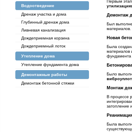
Первым этап
Водоотведение
утилизаци
Дренаж участка и дома
Демонтаж д
Глубинный дренаж дома
Был выполн
материалов.
Ливневая канализация
Новая бето
Дождеприемная корзина
Дождеприемный лоток
Была созда
материалов 
Утепление дома
фундамента о
Утепление фундамента дома
Бетонирова
Было выпол
Демонтажные работы
виброуплот
Демонтаж бетонной стяжки
Монтаж дож
В процессе 
интегрирова
затопление 
Реанимация
Была выпол
существующ