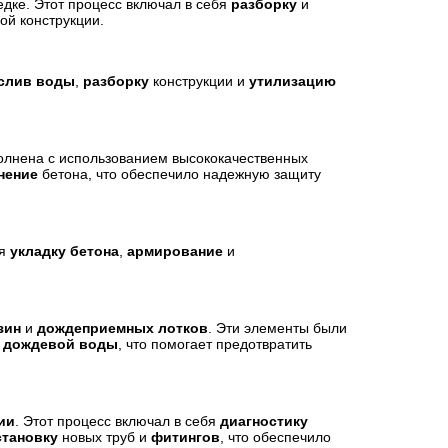
едке. Этот процесс включал в себя
разборку
и
ой конструкции.
слив воды
,
разборку
конструкции и
утилизацию
полнена с использованием высококачественных
нение
бетона, что обеспечило надежную защиту
бя
укладку бетона
,
армирование
и
зин
и
дождеприемных лотков
. Эти элементы были
 дождевой воды
, что помогает предотвратить
ии
. Этот процесс включал в себя
диагностику
становку
новых труб и
фитингов
, что обеспечило