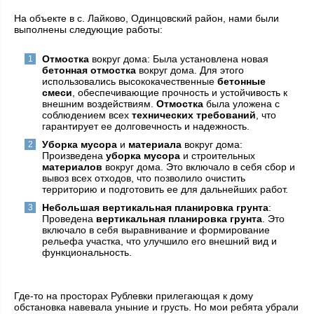
На объекте в с. Лайково, Одинцовский район, нами были
выполнены следующие работы:
Отмостка
вокруг дома: Была установлена новая
бетонная отмостка
вокруг дома. Для этого
использовались высококачественные
бетонные
смеси
, обеспечивающие прочность и устойчивость к
внешним воздействиям.
Отмостка
была уложена с
соблюдением всех
технических требований
, что
гарантирует ее долговечность и надежность.
Уборка мусора
и
материала
вокруг дома:
Произведена
уборка мусора
и строительных
материалов
вокруг дома. Это включало в себя сбор и
вывоз всех отходов, что позволило очистить
территорию и подготовить ее для дальнейших работ.
Небольшая вертикальная планировка грунта
:
Проведена
вертикальная планировка грунта
. Это
включало в себя выравнивание и формирование
рельефа участка, что улучшило его внешний вид и
функциональность.
Где-то на просторах Рублевки прилегающая к дому
обстановка навевала уныние и грусть. Но мои ребята убрали