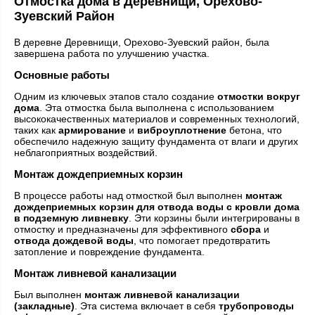
Отмостка дома в Деревнищи, Орехово-
Зуевский Район
В деревне Деревнищи, Орехово-Зуевский район, была
завершена работа по улучшению участка.
Основные работы
Одним из ключевых этапов стало создание
отмостки вокруг
дома
. Эта отмостка была выполнена с использованием
высококачественных материалов и современных технологий,
таких как
армирование
и
виброуплотнение
бетона, что
обеспечило надежную защиту фундамента от влаги и других
неблагоприятных воздействий.
Монтаж дождеприемных корзин
В процессе работы над отмосткой был выполнен
монтаж
дождеприемных корзин для отвода воды с кровли дома
в подземную ливневку
. Эти корзины были интегрированы в
отмостку и предназначены для эффективного
сбора
и
отвода дождевой воды
, что помогает предотвратить
затопление и повреждение фундамента.
Монтаж ливневой канализации
Был выполнен
монтаж ливневой канализации
(закладные)
. Эта система включает в себя
трубопроводы