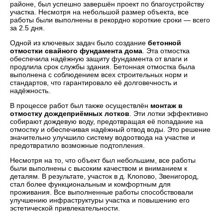
районе, был успешно завершён проект по благоустройству
участка. Несмотря на небольшой размер объекта, все
работы были выполнены в рекордно короткие сроки — всего
за 2.5 дня.
Одной из ключевых задач было создание
бетонной
отмостки свайного фундамента дома
. Эта отмостка
обеспечила надёжную защиту фундамента от влаги и
продлила срок службы здания. Бетонная отмостка была
выполнена с соблюдением всех строительных норм и
стандартов, что гарантировало её долговечность и
надёжность.
В процессе работ был также осуществлён
монтаж в
отмостку дождеприёмных лотков
. Эти лотки эффективно
собирают дождевую воду, предотвращая её попадание на
отмостку и обеспечивая надёжный отвод воды. Это решение
значительно улучшило систему водоотвода на участке и
предотвратило возможные подтопления.
Несмотря на то, что объект был небольшим, все работы
были выполнены с высоким качеством и вниманием к
деталям. В результате, участок в д. Клопово, Звенигород,
стал более функциональным и комфортным для
проживания. Все выполненные работы способствовали
улучшению инфраструктуры участка и повышению его
эстетической привлекательности.